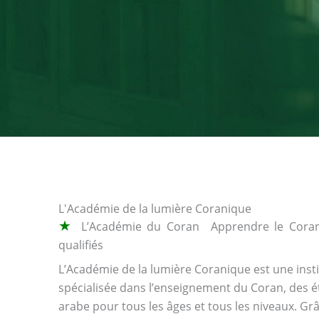
L'Académie de la lumière Coranique
★
L’Académie du Coran Apprendre le Coran
qualifiés
L’Académie de la lumière Coranique est une insti
spécialisée dans l’enseignement du Coran, des é
arabe pour tous les âges et tous les niveaux. G