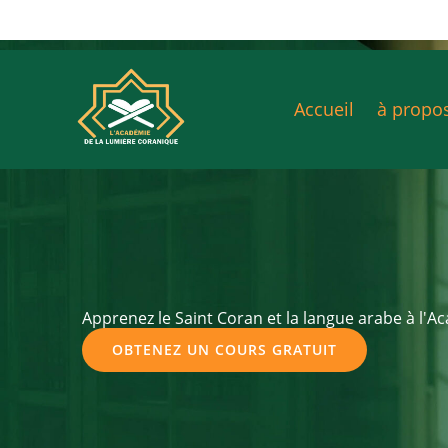
Skip
to
content
Accueil
à propo
Apprenez le Saint Coran et la langue arabe à l'
OBTENEZ UN COURS GRATUIT