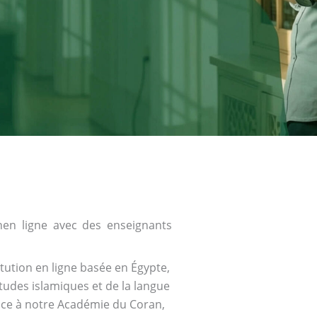
en ligne avec des enseignants
tution en ligne basée en Égypte,
tudes islamiques et de la langue
râce à notre Académie du Coran,