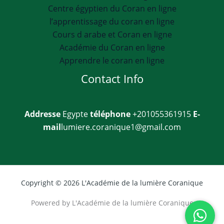
Centre égyptien du Coran en ligne
l’apprentissage du coran en ligne
Cours d arabe et Coran en ligne
Académie du Coran en ligne
Apprendre le coran en ligne
Contact Info
Addresse
Egypte
téléphone
+201055361915
E-
mail
lumiere.coranique1@gmail.com
Copyright © 2026 L'Académie de la lumière Coranique
Powered by L'Académie de la lumière Coranique