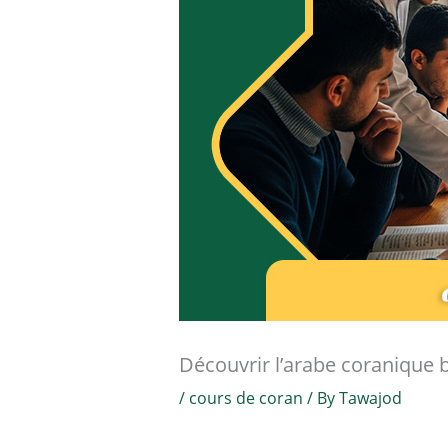
Découvrir l’arabe coranique b
/
cours de coran
/ By
Tawajod