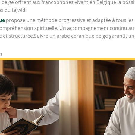
lge offrent aux francophones vivant en Belgique la possibil
es du tajwid.
ue
propose une méthode progressive et adaptée à tous les 
 compréhension spirituelle. Un accompagnement continu au
 et structurée.Suivre un arabe coranique belge garantit un
n