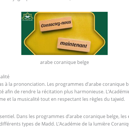
arabe coranique belge
alité
pas à la prononciation. Les programmes d’arabe coranique 
vité afin de rendre la récitation plus harmonieuse. L’Acadé
me et la musicalité tout en respectant les règles du tajwid.
ssentiel. Dans les programmes d’arabe coranique belge, les
 différents types de Madd. L’Académie de la lumière Corani