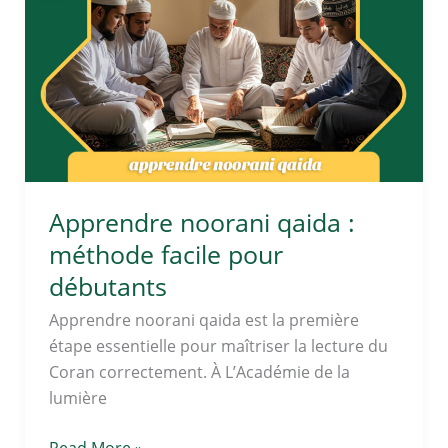
qaida
:
méthode
facile
pour
débutants
Apprendre noorani qaida :
méthode facile pour
débutants
Apprendre noorani qaida est la première
étape essentielle pour maîtriser la lecture du
Coran correctement. À L’Académie de la
lumière