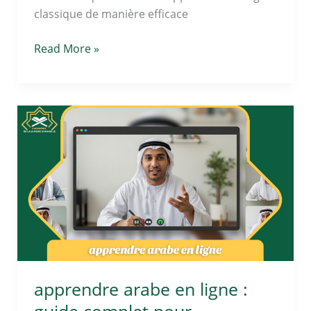
classique de manière efficace
Read More »
apprendre
arabe
en
ligne
:
guide
complet
pour
débutants
apprendre arabe en ligne :
guide complet pour