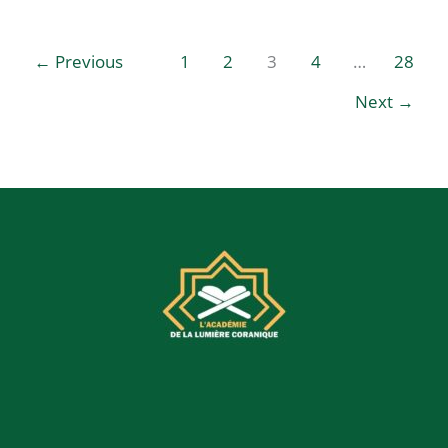
←
Previous
1
2
3
4
…
28
Next
→