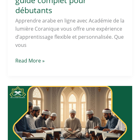
débutants
Apprendre arabe en ligne avec Académie de la
lumière Coranique vous offre une expérience
d’apprentissage flexible et personnalisée. Que
vous
Read More »
apprentissage
de
la
lecture
du
coran
: