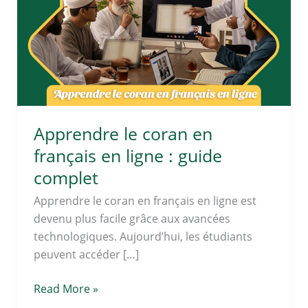
en
français
en
ligne
:
guide
complet
Apprendre le coran en
français en ligne : guide
complet
Apprendre le coran en français en ligne est
devenu plus facile grâce aux avancées
technologiques. Aujourd’hui, les étudiants
peuvent accéder […]
Read More »