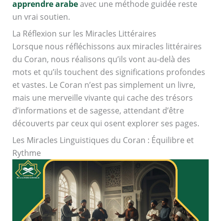
apprendre arabe
avec une méthode guidée reste
un vrai soutien.
La Réflexion sur les Miracles Littéraires
Lorsque nous réfléchissons aux miracles littéraires
du Coran, nous réalisons qu’ils vont au-delà des
mots et qu’ils touchent des significations profondes
et vastes. Le Coran n’est pas simplement un livre,
mais une merveille vivante qui cache des trésors
d’informations et de sagesse, attendant d’être
découverts par ceux qui osent explorer ses pages.
Les Miracles Linguistiques du Coran : Équilibre et
Rythme