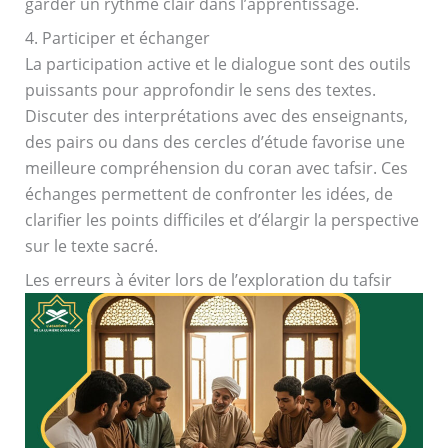
garder un rythme clair dans l’apprentissage.
4. Participer et échanger
La participation active et le dialogue sont des outils
puissants pour approfondir le sens des textes.
Discuter des interprétations avec des enseignants,
des pairs ou dans des cercles d’étude favorise une
meilleure compréhension du coran avec tafsir. Ces
échanges permettent de confronter les idées, de
clarifier les points difficiles et d’élargir la perspective
sur le texte sacré.
Les erreurs à éviter lors de l’exploration du tafsir