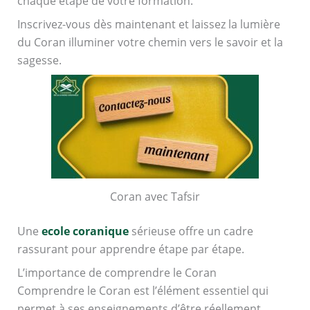
chaque étape de votre formation.
Inscrivez-vous dès maintenant et laissez la lumière
du Coran illuminer votre chemin vers le savoir et la
sagesse.
Coran avec Tafsir
Une
ecole coranique
sérieuse offre un cadre
rassurant pour apprendre étape par étape.
L’importance de comprendre le Coran
Comprendre le Coran est l’élément essentiel qui
permet à ses enseignements d’être réellement