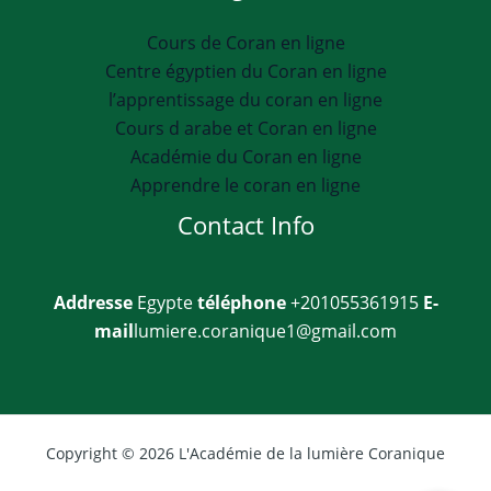
Cours de Coran en ligne
Centre égyptien du Coran en ligne
l’apprentissage du coran en ligne
Cours d arabe et Coran en ligne
Académie du Coran en ligne
Apprendre le coran en ligne
Contact Info
Addresse
Egypte
téléphone
+201055361915
E-
mail
lumiere.coranique1@gmail.com
Copyright © 2026 L'Académie de la lumière Coranique