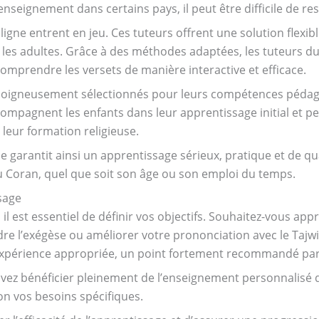
enseignement dans certains pays, il peut être difficile de re
 ligne entrent en jeu. Ces tuteurs offrent une solution flexi
u les adultes. Grâce à des méthodes adaptées, les tuteurs d
mprendre les versets de manière interactive et efficace.
 soigneusement sélectionnés pour leurs compétences pédago
compagnent les enfants dans leur apprentissage initial et p
leur formation religieuse.
ne garantit ainsi un apprentissage sérieux, pratique et de q
 Coran, quel que soit son âge ou son emploi du temps.
sage
l est essentiel de définir vos objectifs. Souhaitez-vous app
e l’exégèse ou améliorer votre prononciation avec le Tajwid
expérience appropriée, un point fortement recommandé par l
ouvez bénéficier pleinement de l’enseignement personnalisé
lon vos besoins spécifiques.