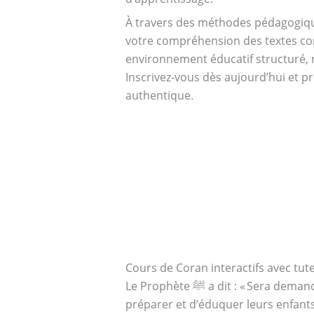
À travers des méthodes pédagogique
votre compréhension des textes cor
environnement éducatif structuré, m
Inscrivez-vous dès aujourd’hui et pr
authentique.
Cours de Coran interactifs avec tut
Le Prophète ﷺ a dit : « Sera demandé à chacun ce qui lui a été confié ». Selon ce hadith, les parents ont la responsabilité de
préparer et d’éduquer leurs enfant