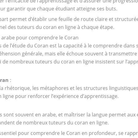
l’efficacité de l’apprentissage et d’assurer une progressi
our garantir que chaque étudiant atteigne ses buts.
départ permet d’établir une feuille de route claire et structu
l des tuteurs du coran en ligne à chaque étape.
e arabe pour comprendre le Coran
 de l’étude du Coran est la capacité à le comprendre dans sa
ension générale, mais elle échoue souvent à transmettre l
oi de nombreux tuteurs du coran en ligne insistent sur l’app
oran
:
la rhétorique, les métaphores et les structures linguistique
n ligne pour renforcer l’expérience d’apprentissage.
es sont souvent en arabe, et maîtriser la langue permet aux
ndent de nombreux tuteurs du coran en ligne.
ssentiel pour comprendre le Coran en profondeur, se rappro