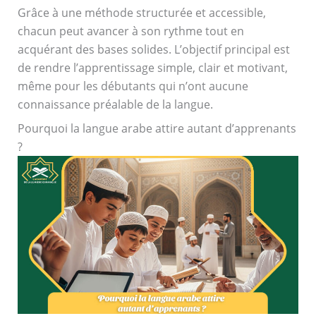
Grâce à une méthode structurée et accessible,
chacun peut avancer à son rythme tout en
acquérant des bases solides. L’objectif principal est
de rendre l’apprentissage simple, clair et motivant,
même pour les débutants qui n’ont aucune
connaissance préalable de la langue.
Pourquoi la langue arabe attire autant d’apprenants
?