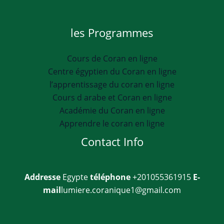
les Programmes
Cours de Coran en ligne
Centre égyptien du Coran en ligne
l’apprentissage du coran en ligne
Cours d arabe et Coran en ligne
Académie du Coran en ligne
Apprendre le coran en ligne
Contact Info
Addresse
Egypte
téléphone
+201055361915
E-
mail
lumiere.coranique1@gmail.com