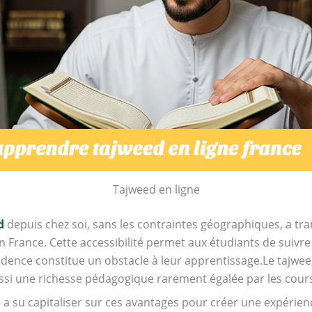
Tajweed en ligne
d
depuis chez soi, sans les contraintes géographiques, a tr
rance. Cette accessibilité permet aux étudiants de suiv
idence constitue un obstacle à leur apprentissage.Le tajwee
i une richesse pédagogique rarement égalée par les cours 
a su capitaliser sur ces avantages pour créer une expérienc