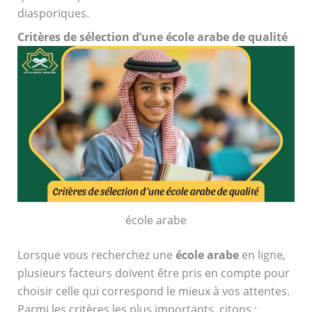
diasporiques.
Critères de sélection d’une école arabe de qualité
école arabe
Lorsque vous recherchez une
école arabe
en ligne,
plusieurs facteurs doivent être pris en compte pour
choisir celle qui correspond le mieux à vos attentes.
Parmi les critères les plus importants, citons :