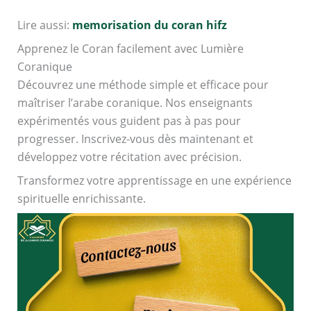
Lire aussi:
memorisation du coran hifz
Apprenez le Coran facilement avec Lumière
Coranique
Découvrez une méthode simple et efficace pour
maîtriser l’arabe coranique. Nos enseignants
expérimentés vous guident pas à pas pour
progresser. Inscrivez-vous dès maintenant et
développez votre récitation avec précision.
Transformez votre apprentissage en une expérience
spirituelle enrichissante.