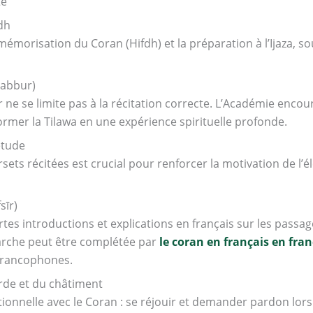
te
fdh
mémorisation du Coran (Hifdh) et la préparation à l’Ijaza, s
dabbur)
r ne se limite pas à la récitation correcte. L’Académie enco
ormer la Tilawa en une expérience spirituelle profonde.
’étude
ets récitées est crucial pour renforcer la motivation de l’
sīr)
tes introductions et explications en français sur les passa
marche peut être complétée par
le coran en français en fran
 francophones.
orde et du châtiment
onnelle avec le Coran : se réjouir et demander pardon lors 