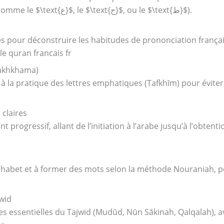
pas d’équivalent dans leur langue (comme le $\text{ع}$, le $\text{ح}$, ou le $\text{ط}$).
s pour déconstruire les habitudes de prononciation françai
le quran francais fr
fakhkhama)
à la pratique des lettres emphatiques (Tafkhīm) pour évite
claires
gressif, allant de l’initiation à l’arabe jusqu’à l’obtention
lphabet et à former des mots selon la méthode Nouraniah, po
wid
les essentielles du Tajwid (Mudūd, Nūn Sākinah, Qalqalah), a