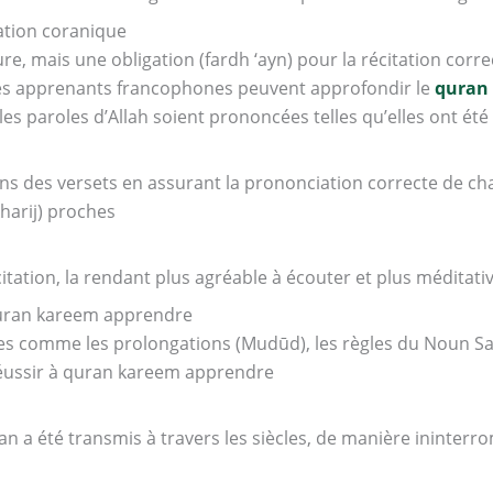
tation coranique
re, mais une obligation (fardh ‘ayn) pour la récitation corr
 les apprenants francophones peuvent approfondir le
quran 
les paroles d’Allah soient prononcées telles qu’elles ont été
ns des versets en assurant la prononciation correcte de ch
harij) proches
récitation, la rendant plus agréable à écouter et plus méditati
uran kareem apprendre
es comme les prolongations (Mudūd), les règles du Noun Sak
 réussir à quran kareem apprendre
ran a été transmis à travers les siècles, de manière ininter