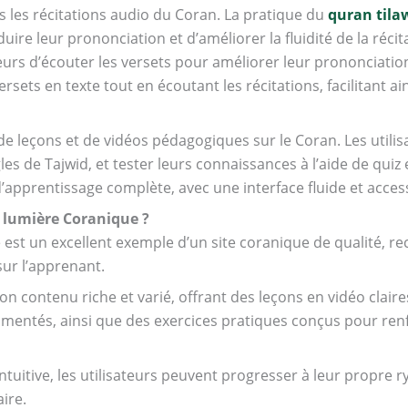
ns les récitations audio du Coran. La pratique du
quran tila
ire leur prononciation et d’améliorer la fluidité de la récitat
teurs d’écouter les versets pour améliorer leur prononciati
ersets en texte tout en écoutant les récitations, facilitant ai
 de leçons et de vidéos pédagogiques sur le Coran. Les util
es de Tajwid, et tester leurs connaissances à l’aide de quiz et
pprentissage complète, avec une interface fluide et access
a lumière Coranique ?
 est un excellent exemple d’un site coranique de qualité, 
ur l’apprenant.
on contenu riche et varié, offrant des leçons en vidéo claires
imentés, ainsi que des exercices pratiques conçus pour ren
ntuitive, les utilisateurs peuvent progresser à leur propre r
ire.