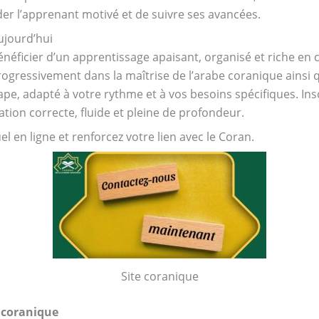
er l’apprenant motivé et de suivre ses avancées.
ujourd’hui
néficier d’un apprentissage apaisant, organisé et riche en 
rogressivement dans la maîtrise de l’arabe coranique ainsi q
ape, adapté à votre rythme et à vos besoins spécifiques. Ins
tion correcte, fluide et pleine de profondeur.
 en ligne et renforcez votre lien avec le Coran.
Site coranique
e coranique