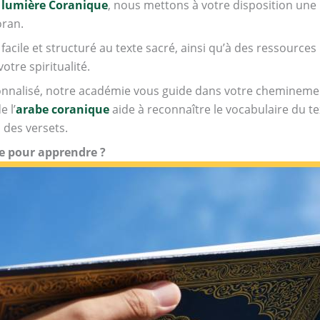
 lumière Coranique
, nous mettons à votre disposition une
oran.
 facile et structuré au texte sacré, ainsi qu’à des ressourc
votre spiritualité.
alisé, notre académie vous guide dans votre cheminement 
 l’
arabe coranique
aide à reconnaître le vocabulaire du te
des versets.
ue pour apprendre ?