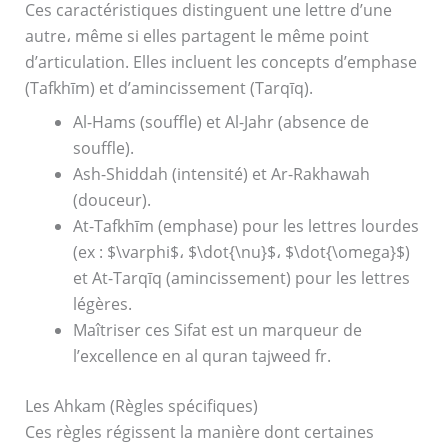
Ces caractéristiques distinguent une lettre d’une
autre، même si elles partagent le même point
d’articulation. Elles incluent les concepts d’emphase
(Tafkhīm) et d’amincissement (Tarqīq).
Al-Hams (souffle) et Al-Jahr (absence de
souffle).
Ash-Shiddah (intensité) et Ar-Rakhawah
(douceur).
At-Tafkhīm (emphase) pour les lettres lourdes
(ex : $\varphi$، $\dot{\nu}$، $\dot{\omega}$)
et At-Tarqīq (amincissement) pour les lettres
légères.
Maîtriser ces Sifat est un marqueur de
l’excellence en al quran tajweed fr.
Les Ahkam (Règles spécifiques)
Ces règles régissent la manière dont certaines