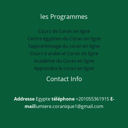
les Programmes
Cours de Coran en ligne
Centre égyptien du Coran en ligne
l’apprentissage du coran en ligne
Cours d arabe et Coran en ligne
Académie du Coran en ligne
Apprendre le coran en ligne
Contact Info
Addresse
Egypte
téléphone
+201055361915
E-
mail
lumiere.coranique1@gmail.com