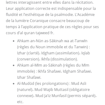
lettres interagissent entre elles dans la récitation.
Leur application correcte est indispensable pour la
fluidité et l’esthétique de la psalmodie. L’Académie
de la lumière Coranique consacre beaucoup de
temps à l’application pratique de ces règles pour ses
cours d’al quran tajweed fr.
Ahkam an-Nūn as-Sākinah wa at-Tanwīn
(règles du Noun immobile et du Tanwin) :
Izhar (clarté)، Idgham (assimilation)، Iqlab
(conversion)، Ikhfa (dissimulation).
Ahkam al-Mīm as-Sākinah (règles du Mīm
immobile) : Ikhfa Shafawi، Idgham Shafawi،
Izhar Shafawi.
Al-Mudūd (les prolongations) : Mud Asli
(naturel)، Mud Wajib Muttasil (obligatoire
connexe)، Mud Ja’iz Munfasil (permis séparé)،
etc.