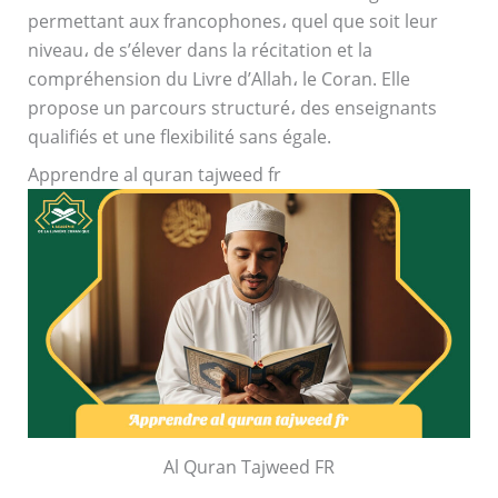
permettant aux francophones، quel que soit leur
niveau، de s’élever dans la récitation et la
compréhension du Livre d’Allah، le Coran. Elle
propose un parcours structuré، des enseignants
qualifiés et une flexibilité sans égale.
Apprendre al quran tajweed fr
Al Quran Tajweed FR