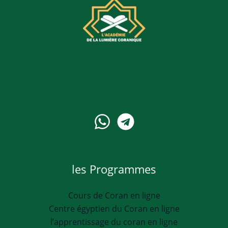
les Programmes
Cours de Coran en ligne
Centre égyptien du Coran en ligne
l’apprentissage du coran en ligne