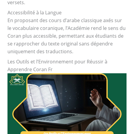
versets.
Accessibilité à la Langue
En proposant des cours d’arabe classique axés sur
le vocabulaire coranique, l’Académie rend le sens du
Coran plus accessible, permettant aux étudiants de
se rapprocher du texte original sans dépendre
uniquement des traductions.
Les Outils et l’Environnement pour Réussir à
Apprendre Coran Fr