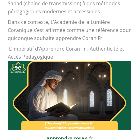
Sanad (chaîne de transmission) à des méthodes
pédagogiques modernes et accessibles.
Dans ce contexte, L’Académie de la Lumière
Coranique s’est affirmée comme une référence pour
quiconque souhaite apprendre Coran Fr.
L’Impératif d’Apprendre Coran Fr : Authenticité et
Accès Pédagogique
apprendre coran
fr