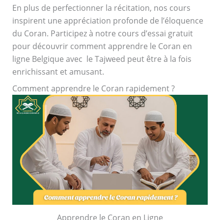
En plus de perfectionner la récitation, nos cours
inspirent une appréciation profonde de l’éloquence
du Coran. Participez à notre cours d’essai gratuit
pour découvrir comment apprendre le Coran en
ligne Belgique
avec
le Tajweed peut être à la fois
enrichissant et amusant.
Comment apprendre le Coran rapidement ?
Apprendre le Coran en Ligne