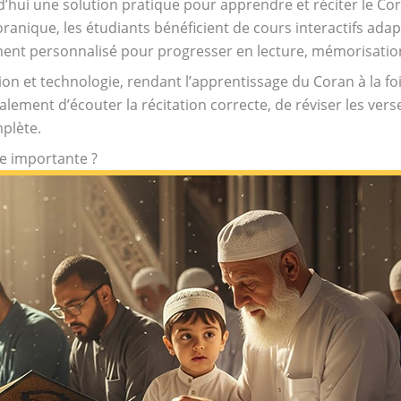
rd’hui une solution pratique pour apprendre et réciter le Co
ranique, les étudiants bénéficient de cours interactifs adap
nt personnalisé pour progresser en lecture, mémorisation
n et technologie, rendant l’apprentissage du Coran à la fois 
ement d’écouter la récitation correcte, de réviser les verse
plète.
le importante ?